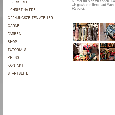
Muster für sich zu finden. Da
FÄRBEREI
wir gewähren Ihnen auf Wuns
Färberei.
CHRISTINA FREI
ÖFFNUNGSZEITEN ATELIER
GARNE
FARBEN
SHOP
TUTORIALS
PRESSE
KONTAKT
STARTSEITE