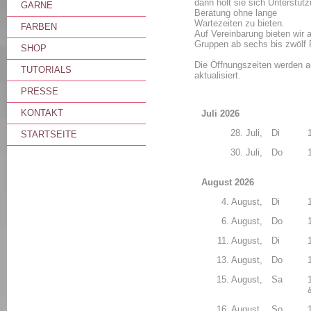
dann holt sie sich Unterstüt
GARNE
Beratung ohne lange
Wartezeiten zu bieten.
FARBEN
Auf Vereinbarung bieten wir 
Gruppen ab sechs bis zwölf 
SHOP
Die Öffnungszeiten werden 
TUTORIALS
aktualisiert.
PRESSE
KONTAKT
Juli 2026
28. Juli,
Di
STARTSEITE
30. Juli,
Do
August 2026
4. August,
Di
6. August,
Do
11. August,
Di
13. August,
Do
15. August,
Sa
16. August,
So