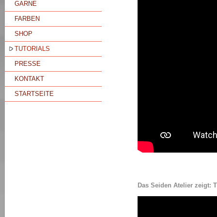
GARNE
FARBEN
SHOP
TUTORIALS
PRESSE
KONTAKT
STARTSEITE
Das Seiden Atelier zeigt