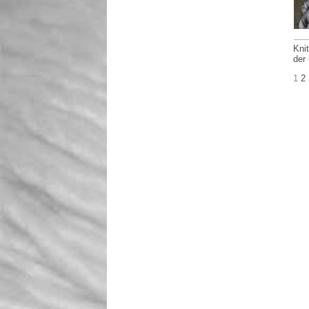
Kni
der
1
2