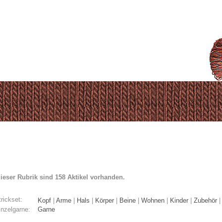
dieser Rubrik sind 158 Aktikel vorhanden.
rickset:
Kopf
|
Arme
|
Hals
|
Körper
|
Beine
|
Wohnen
|
Kinder
|
Zubehör
inzelgarne:
Garne