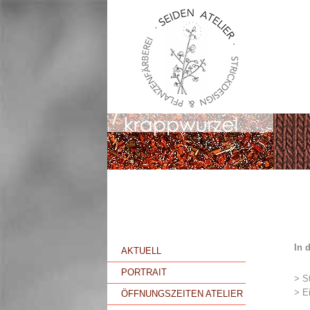
In 
AKTUELL
PORTRAIT
> St
> E
ÖFFNUNGSZEITEN ATELIER