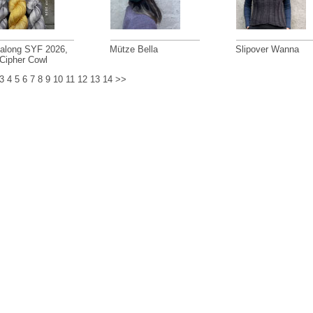
talong SYF 2026,
Mütze Bella
Slipover Wanna
 Cipher Cowl
3
4
5
6
7
8
9
10
11
12
13
14
>>