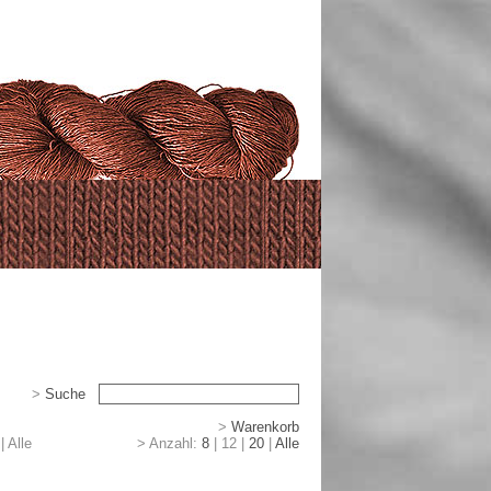
>
Suche
>
>
Warenkorb
|
|
Alle
> Anzahl:
8
|
12
|
20
|
Alle