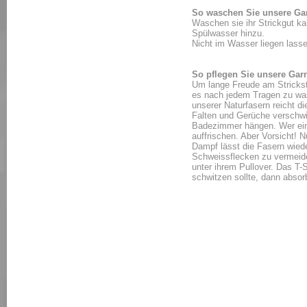
So waschen Sie unsere Ga
Waschen sie ihr Strickgut k
Spülwasser hinzu.
Nicht im Wasser liegen lass
So pflegen Sie unsere Gar
Um lange Freude am Strickstü
es nach jedem Tragen zu wa
unserer Naturfasern reicht di
Falten und Gerüche verschwi
Badezimmer hängen. Wer ein
auffrischen. Aber Vorsicht! 
Dampf lässt die Fasern wiede
Schweissflecken zu vermeiden
unter ihrem Pullover. Das T-S
schwitzen sollte, dann absorb