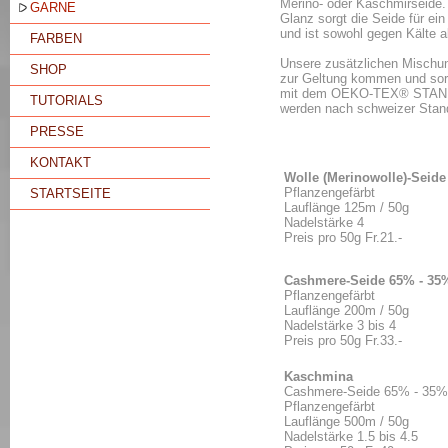
Merino- oder Kaschmirseide. 
GARNE
Glanz sorgt die Seide für ei
und ist sowohl gegen Kälte 
FARBEN
Unsere zusätzlichen Mischung
SHOP
zur Geltung kommen und sor
mit dem OEKO-TEX® STANDA
TUTORIALS
werden nach schweizer Standa
PRESSE
KONTAKT
Wolle (Merinowolle)-Seid
Pflanzengefärbt
STARTSEITE
Lauflänge 125m / 50g
Nadelstärke 4
Preis pro 50g Fr.21.-
Cashmere-Seide 65% - 35
Pflanzengefärbt
Lauflänge 200m / 50g
Nadelstärke 3 bis 4
Preis pro 50g Fr.33.-
Kaschmina
Cashmere-Seide 65% - 35%
Pflanzengefärbt
Lauflänge 500m / 50g
Nadelstärke 1.5 bis 4.5