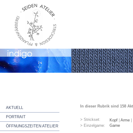
In dieser Rubrik sind 158 Ak
AKTUELL
PORTRAIT
> Strickset:
Kopf
|
Arme
|
> Einzelgarne:
Garne
ÖFFNUNGSZEITEN ATELIER