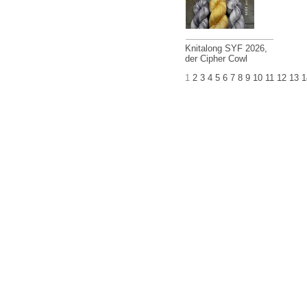
Knitalong SYF 2026,
der Cipher Cowl
1
2
3
4
5
6
7
8
9
10
11
12
13
1