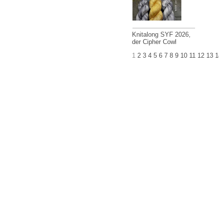
Knitalong SYF 2026,
der Cipher Cowl
1
2
3
4
5
6
7
8
9
10
11
12
13
1