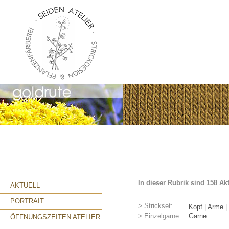
In dieser Rubrik sind 158 Ak
AKTUELL
PORTRAIT
> Strickset:
Kopf
|
Arme
|
> Einzelgarne:
Garne
ÖFFNUNGSZEITEN ATELIER