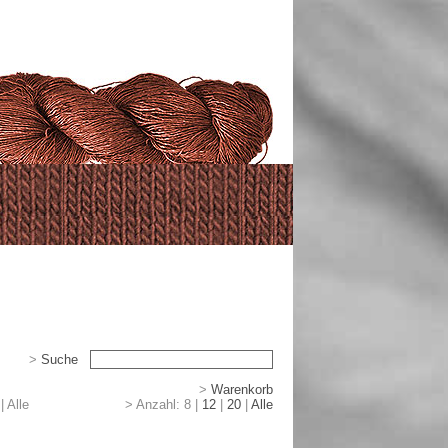
>
Suche
>
>
Warenkorb
|
|
Alle
> Anzahl:
8
|
12
|
20
|
Alle