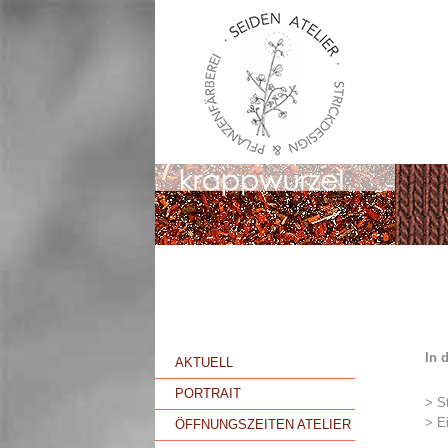
In 
AKTUELL
PORTRAIT
> St
> E
ÖFFNUNGSZEITEN ATELIER