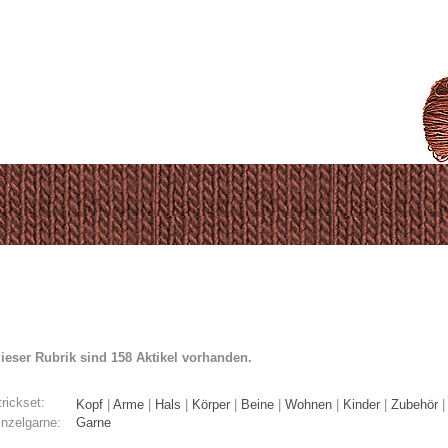
dieser Rubrik sind 158 Aktikel vorhanden.
rickset:
Kopf
|
Arme
|
Hals
|
Körper
|
Beine
|
Wohnen
|
Kinder
|
Zubehör
inzelgarne:
Garne