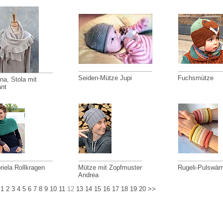
Seiden-Mütze Jupi
Fuchsmütze
na, Stola mit
ant
riela Rollkragen
Mütze mit Zopfmuster
Rugeli-Pulswär
Andrea
1
2
3
4
5
6
7
8
9
10
11
12
13
14
15
16
17
18
19
20
>>