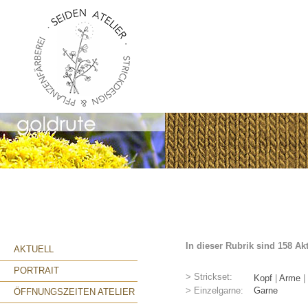
In dieser Rubrik sind 158 Ak
AKTUELL
PORTRAIT
> Strickset:
Kopf
|
Arme
|
> Einzelgarne:
Garne
ÖFFNUNGSZEITEN ATELIER