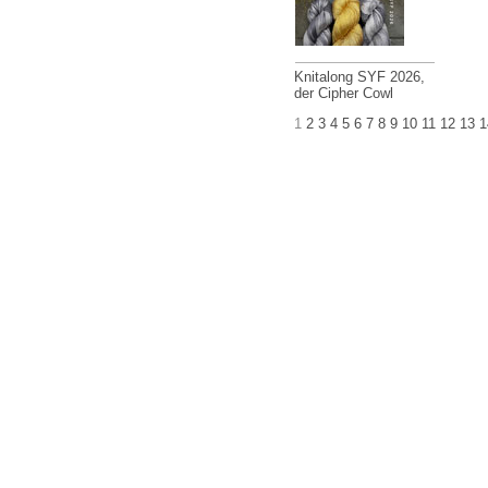
Knitalong SYF 2026,
der Cipher Cowl
1
2
3
4
5
6
7
8
9
10
11
12
13
1