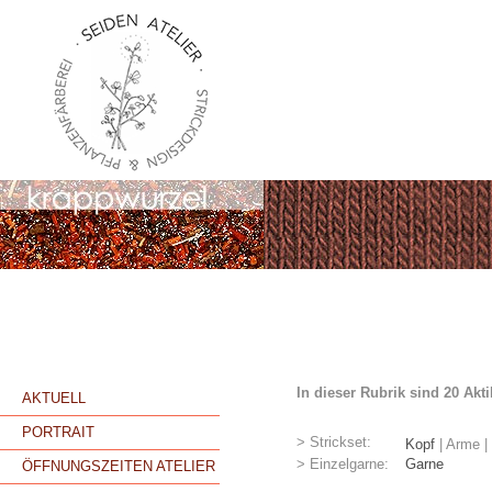
In dieser Rubrik sind 20 Akt
AKTUELL
PORTRAIT
> Strickset:
Kopf
|
Arme
|
> Einzelgarne:
Garne
ÖFFNUNGSZEITEN ATELIER