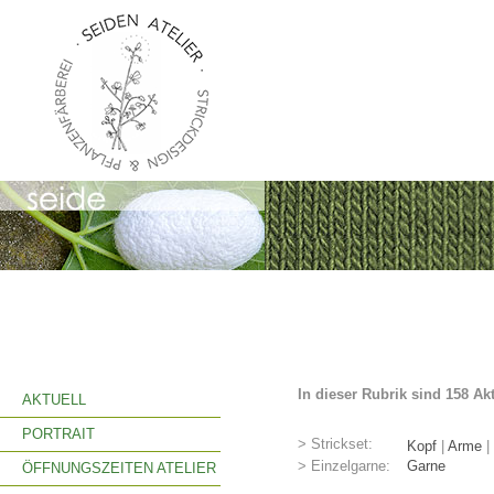
In dieser Rubrik sind 158 Ak
AKTUELL
PORTRAIT
> Strickset:
Kopf
|
Arme
|
> Einzelgarne:
Garne
ÖFFNUNGSZEITEN ATELIER