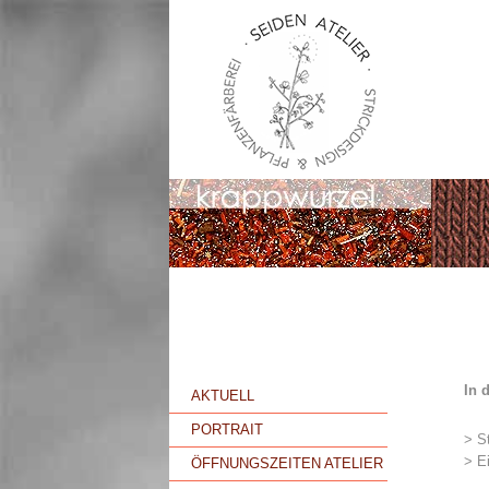
In 
AKTUELL
PORTRAIT
> St
> E
ÖFFNUNGSZEITEN ATELIER