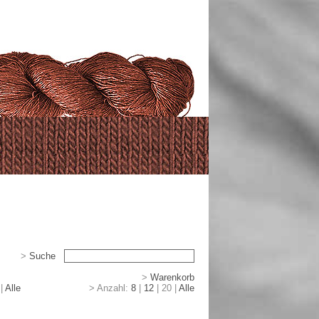
>
Suche
>
>
Warenkorb
|
|
Alle
> Anzahl:
8
|
12
|
20
|
Alle