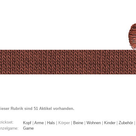
dieser Rubrik sind 51 Aktikel vorhanden.
rickset:
Kopf
|
Arme
|
Hals
|
Körper
|
Beine
|
Wohnen
|
Kinder
|
Zubehör
inzelgarne:
Garne