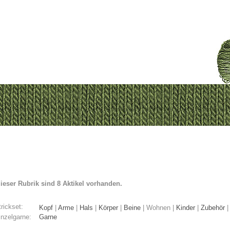
dieser Rubrik sind 8 Aktikel vorhanden.
rickset:
Kopf
|
Arme
|
Hals
|
Körper
|
Beine
|
Wohnen
|
Kinder
|
Zubehör
inzelgarne:
Garne