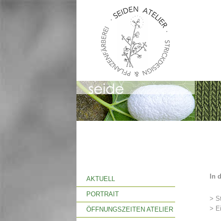
In 
AKTUELL
PORTRAIT
> St
> E
ÖFFNUNGSZEITEN ATELIER