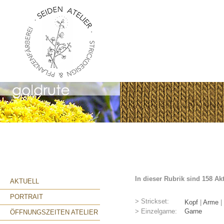
In dieser Rubrik sind 158 Ak
AKTUELL
PORTRAIT
> Strickset:
Kopf
|
Arme
|
> Einzelgarne:
Garne
ÖFFNUNGSZEITEN ATELIER