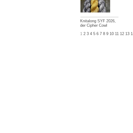
Knitalong SYF 2026,
der Cipher Cowl
1
2
3
4
5
6
7
8
9
10
11
12
13
1