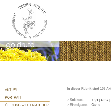
In dieser Rubrik sind 158 Ak
AKTUELL
PORTRAIT
> Strickset:
Kopf
|
Arme
|
> Einzelgarne:
Garne
ÖFFNUNGSZEITEN ATELIER