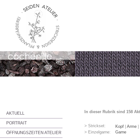
In dieser Rubrik sind 158 Ak
AKTUELL
PORTRAIT
> Strickset:
Kopf
|
Arme
|
> Einzelgarne:
Garne
ÖFFNUNGSZEITEN ATELIER