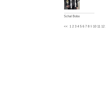
Schal Bobo
<<
1
2
3
4
5
6
7
8
9
10
11
12