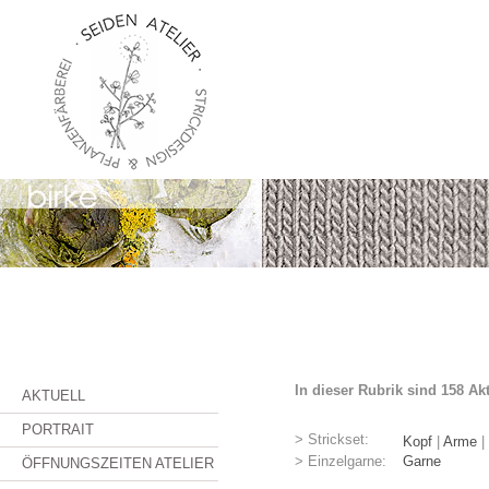
In dieser Rubrik sind 158 Ak
AKTUELL
PORTRAIT
> Strickset:
Kopf
|
Arme
|
> Einzelgarne:
Garne
ÖFFNUNGSZEITEN ATELIER