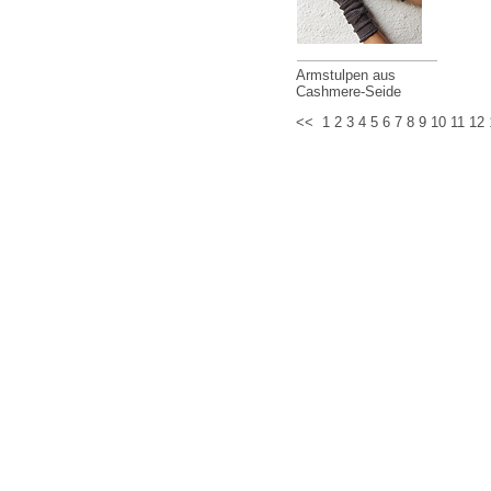
Armstulpen aus
Cashmere-Seide
<<
1
2
3
4
5
6
7
8
9
10
11
12