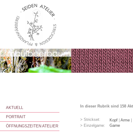
In dieser Rubrik sind 158 Ak
AKTUELL
PORTRAIT
> Strickset:
Kopf
|
Arme
|
> Einzelgarne:
Garne
ÖFFNUNGSZEITEN ATELIER