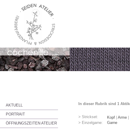
In dieser Rubrik sind 1 Akti
AKTUELL
PORTRAIT
> Strickset:
Kopf
|
Arme
|
> Einzelgarne:
Garne
ÖFFNUNGSZEITEN ATELIER