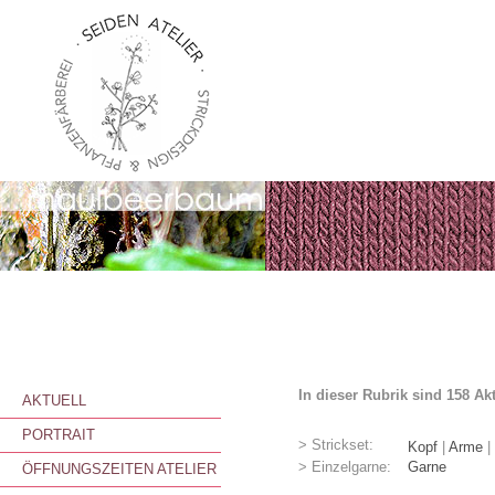
In dieser Rubrik sind 158 Ak
AKTUELL
PORTRAIT
> Strickset:
Kopf
|
Arme
|
> Einzelgarne:
Garne
ÖFFNUNGSZEITEN ATELIER