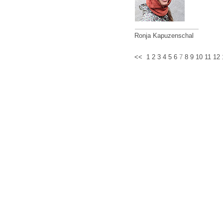
Ronja Kapuzenschal
<<
1
2
3
4
5
6
7
8
9
10
11
12