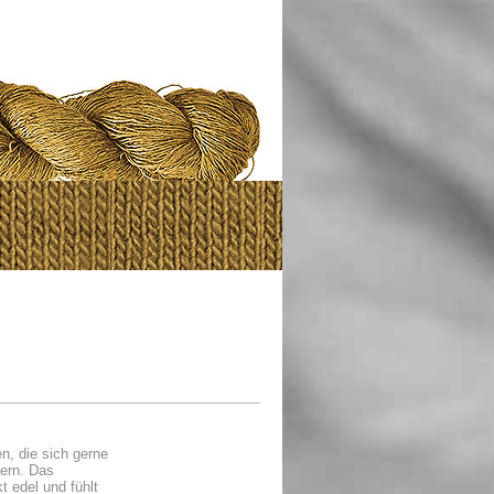
en, die sich gerne
ern. Das
 edel und fühlt