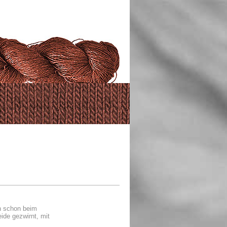
n schon beim
eide gezwirnt, mit