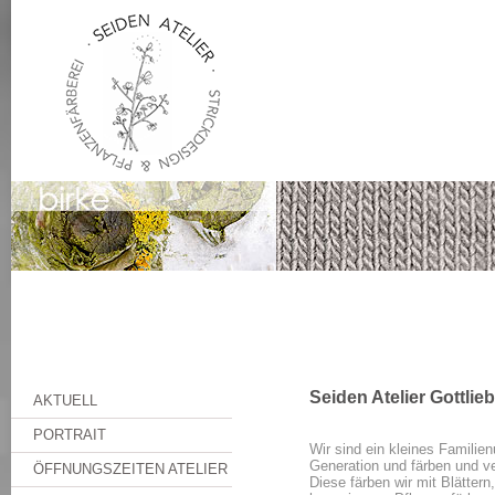
Seiden Atelier Gottlie
AKTUELL
PORTRAIT
Wir sind ein kleines Familie
Generation und färben und v
ÖFFNUNGSZEITEN ATELIER
Diese färben wir mit Blätter